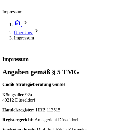
Impressum
home
chevron_right
chevron_right
Über Uns
Impressum
Impressum
Angaben gemäß § 5 TMG
Codik Strategieberatung GmbH
Königsallee 92a
40212 Düsseldorf
Handelsregister:
HRB 113515
Registergericht:
Amtsgericht Düsseldorf
Vertreten durch:
Dipl.-Ing. Edgar Klasmeier