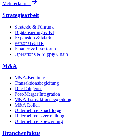
arrow_forward
Mehr erfahren
Strategiearbeit
Strategie & Führung
Digitalisierung & KI
Expansion & Markt
Personal & HR
Finance & Investoren
Operations & Supply Chain
M&A
M&A-Beratung
Transaktionsbegleitung
Due Diligence
Post-Merger Integration
M&A Transaktionsbegleitung
M&A Rollen
Unternehmensnachfolge
Unternehmensvermittlung
Unternehmensbewertung
Branchenfokus