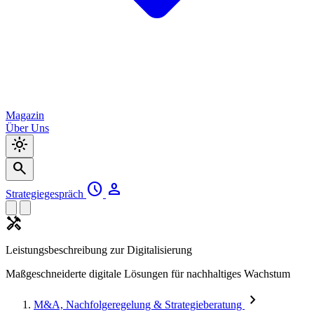
Magazin
Über Uns
light_mode
search
schedule
person
Strategiegespräch
handyman
Leistungsbeschreibung zur Digitalisierung
Maßgeschneiderte digitale Lösungen für nachhaltiges Wachstum
chevron_right
M&A, Nachfolgeregelung & Strategieberatung