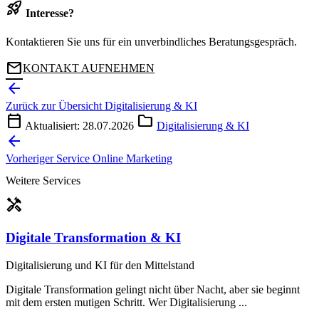
rocket_launch
Interesse?
Kontaktieren Sie uns für ein unverbindliches Beratungsgespräch.
mail
KONTAKT AUFNEHMEN
arrow_back
Zurück zur Übersicht
Digitalisierung & KI
calendar_today
folder
Aktualisiert: 28.07.2026
Digitalisierung & KI
arrow_back
Vorheriger Service
Online Marketing
Weitere Services
handyman
Digitale Transformation & KI
Digitalisierung und KI für den Mittelstand
Digitale Transformation gelingt nicht über Nacht, aber sie beginnt
mit dem ersten mutigen Schritt. Wer Digitalisierung ...