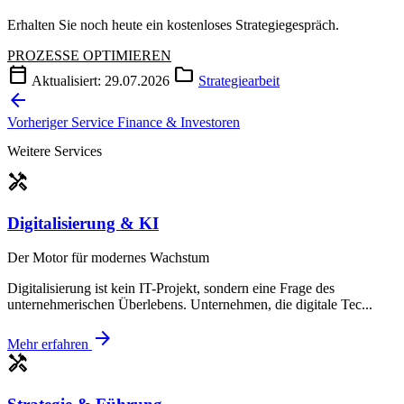
Erhalten Sie noch heute ein kostenloses Strategiegespräch.
PROZESSE OPTIMIEREN
calendar_today
folder
Aktualisiert: 29.07.2026
Strategiearbeit
arrow_back
Vorheriger Service
Finance & Investoren
Weitere Services
handyman
Digitalisierung & KI
Der Motor für modernes Wachstum
Digitalisierung ist kein IT-Projekt, sondern eine Frage des
unternehmerischen Überlebens. Unternehmen, die digitale Tec...
arrow_forward
Mehr erfahren
handyman