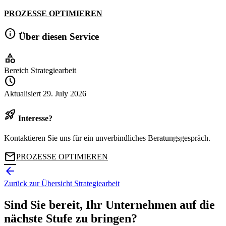
PROZESSE OPTIMIEREN
info
Über diesen Service
category
Bereich
Strategiearbeit
schedule
Aktualisiert
29. July 2026
rocket_launch
Interesse?
Kontaktieren Sie uns für ein unverbindliches Beratungsgespräch.
mail
PROZESSE OPTIMIEREN
arrow_back
Zurück zur Übersicht
Strategiearbeit
Sind Sie bereit, Ihr Unternehmen auf die
nächste Stufe zu bringen?