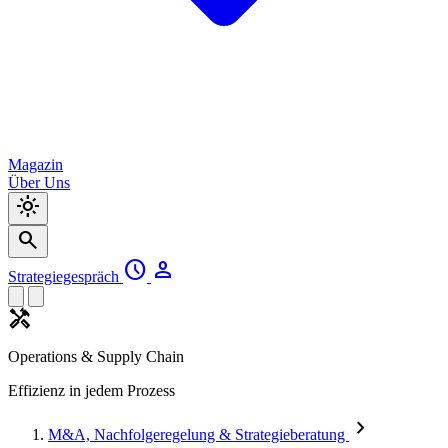
Magazin
Über Uns
light_mode
search
schedule
person
Strategiegespräch
handyman
Operations & Supply Chain
Effizienz in jedem Prozess
chevron_right
M&A, Nachfolgeregelung & Strategieberatung