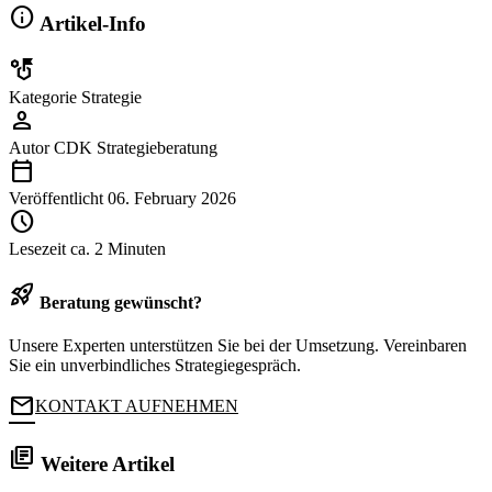
info
Artikel-Info
strategy
Kategorie
Strategie
person
Autor
CDK Strategieberatung
calendar_today
Veröffentlicht
06. February 2026
schedule
Lesezeit
ca. 2 Minuten
rocket_launch
Beratung gewünscht?
Unsere Experten unterstützen Sie bei der Umsetzung. Vereinbaren
Sie ein unverbindliches Strategiegespräch.
mail
KONTAKT AUFNEHMEN
library_books
Weitere Artikel