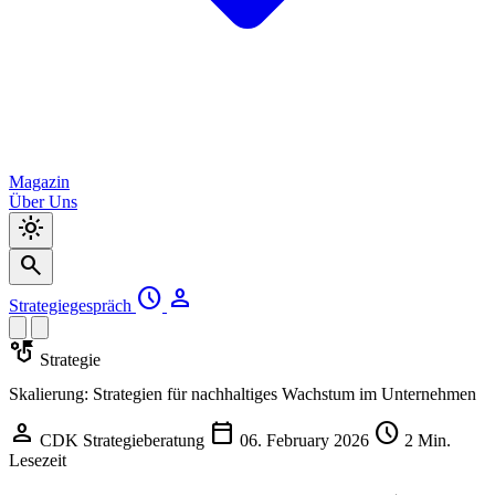
Magazin
Über Uns
light_mode
search
schedule
person
Strategiegespräch
strategy
Strategie
Skalierung: Strategien für nachhaltiges Wachstum im Unternehmen
person
calendar_today
schedule
CDK Strategieberatung
06. February 2026
2 Min.
Lesezeit