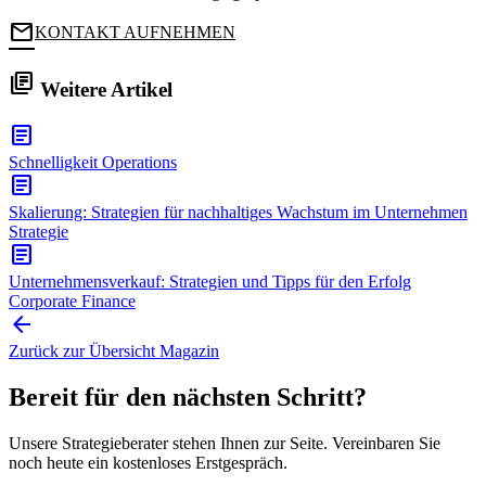
mail
KONTAKT AUFNEHMEN
library_books
Weitere Artikel
article
Schnelligkeit
Operations
article
Skalierung: Strategien für nachhaltiges Wachstum im Unternehmen
Strategie
article
Unternehmensverkauf: Strategien und Tipps für den Erfolg
Corporate Finance
arrow_back
Zurück zur Übersicht
Magazin
Bereit für den nächsten Schritt?
Unsere Strategieberater stehen Ihnen zur Seite. Vereinbaren Sie
noch heute ein kostenloses Erstgespräch.