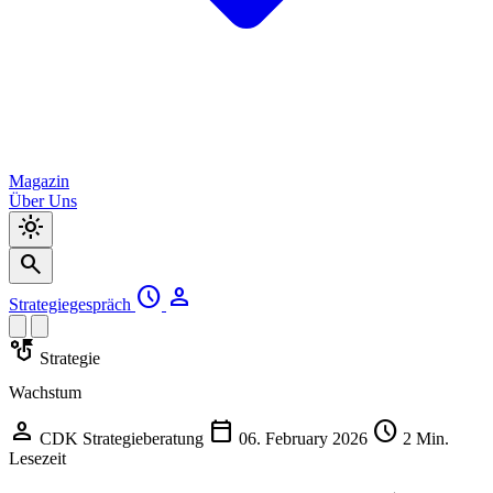
Magazin
Über Uns
light_mode
search
schedule
person
Strategiegespräch
strategy
Strategie
Wachstum
person
calendar_today
schedule
CDK Strategieberatung
06. February 2026
2 Min.
Lesezeit