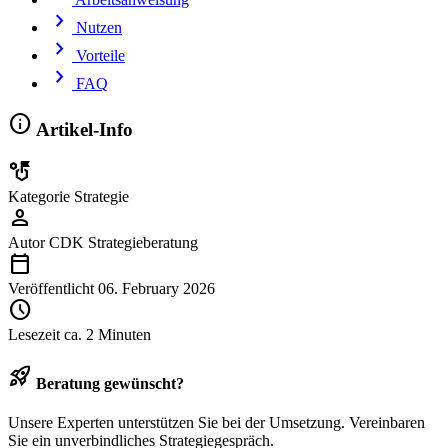
chevron_right
Nutzen
chevron_right
Vorteile
chevron_right
FAQ
info
Artikel-Info
strategy
Kategorie
Strategie
person
Autor
CDK Strategieberatung
calendar_today
Veröffentlicht
06. February 2026
schedule
Lesezeit
ca. 2 Minuten
rocket_launch
Beratung gewünscht?
Unsere Experten unterstützen Sie bei der Umsetzung. Vereinbaren
Sie ein unverbindliches Strategiegespräch.