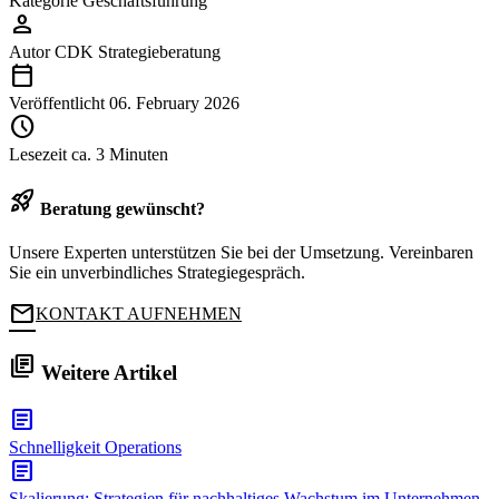
Kategorie
Geschäftsführung
person
Autor
CDK Strategieberatung
calendar_today
Veröffentlicht
06. February 2026
schedule
Lesezeit
ca. 3 Minuten
rocket_launch
Beratung gewünscht?
Unsere Experten unterstützen Sie bei der Umsetzung. Vereinbaren
Sie ein unverbindliches Strategiegespräch.
mail
KONTAKT AUFNEHMEN
library_books
Weitere Artikel
article
Schnelligkeit
Operations
article
Skalierung: Strategien für nachhaltiges Wachstum im Unternehmen