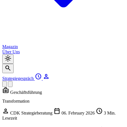
Magazin
Über Uns
light_mode
search
schedule
person
Strategiegespräch
business_center
Geschäftsführung
Transformation
person
calendar_today
schedule
CDK Strategieberatung
06. February 2026
3 Min.
Lesezeit