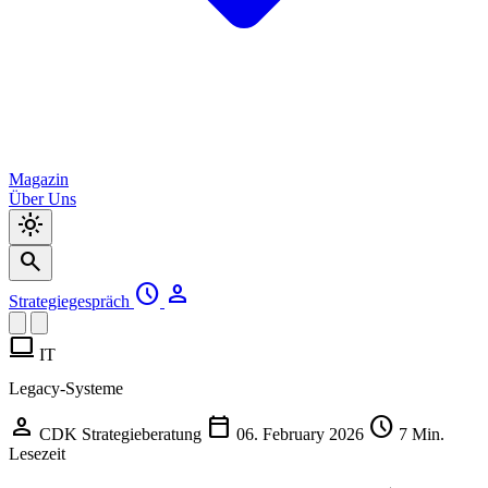
Magazin
Über Uns
light_mode
search
schedule
person
Strategiegespräch
computer
IT
Legacy-Systeme
person
calendar_today
schedule
CDK Strategieberatung
06. February 2026
7 Min.
Lesezeit