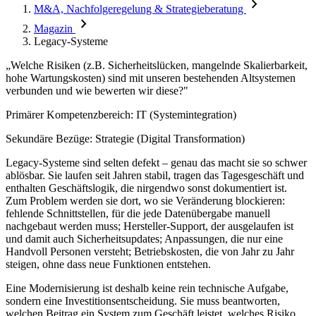
chevron_right
M&A, Nachfolgeregelung & Strategieberatung
chevron_right
Magazin
Legacy-Systeme
„Welche Risiken (z.B. Sicherheitslücken, mangelnde Skalierbarkeit,
hohe Wartungskosten) sind mit unseren bestehenden Altsystemen
verbunden und wie bewerten wir diese?"
Primärer Kompetenzbereich: IT (Systemintegration)
Sekundäre Bezüge: Strategie (Digital Transformation)
Legacy-Systeme sind selten defekt – genau das macht sie so schwer
ablösbar. Sie laufen seit Jahren stabil, tragen das Tagesgeschäft und
enthalten Geschäftslogik, die nirgendwo sonst dokumentiert ist.
Zum Problem werden sie dort, wo sie Veränderung blockieren:
fehlende Schnittstellen, für die jede Datenübergabe manuell
nachgebaut werden muss; Hersteller-Support, der ausgelaufen ist
und damit auch Sicherheitsupdates; Anpassungen, die nur eine
Handvoll Personen versteht; Betriebskosten, die von Jahr zu Jahr
steigen, ohne dass neue Funktionen entstehen.
Eine Modernisierung ist deshalb keine rein technische Aufgabe,
sondern eine Investitionsentscheidung. Sie muss beantworten,
welchen Beitrag ein System zum Geschäft leistet, welches Risiko