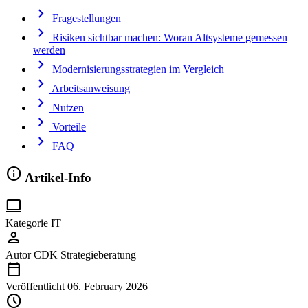
chevron_right
Fragestellungen
chevron_right
Risiken sichtbar machen: Woran Altsysteme gemessen
werden
chevron_right
Modernisierungsstrategien im Vergleich
chevron_right
Arbeitsanweisung
chevron_right
Nutzen
chevron_right
Vorteile
chevron_right
FAQ
info
Artikel-Info
computer
Kategorie
IT
person
Autor
CDK Strategieberatung
calendar_today
Veröffentlicht
06. February 2026
schedule