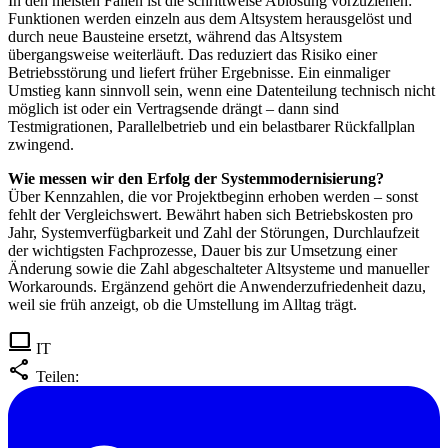
In den meisten Fällen ist die schrittweise Ablösung vorzuziehen:
Funktionen werden einzeln aus dem Altsystem herausgelöst und
durch neue Bausteine ersetzt, während das Altsystem
übergangsweise weiterläuft. Das reduziert das Risiko einer
Betriebsstörung und liefert früher Ergebnisse. Ein einmaliger
Umstieg kann sinnvoll sein, wenn eine Datenteilung technisch nicht
möglich ist oder ein Vertragsende drängt – dann sind
Testmigrationen, Parallelbetrieb und ein belastbarer Rückfallplan
zwingend.
Wie messen wir den Erfolg der Systemmodernisierung?
Über Kennzahlen, die vor Projektbeginn erhoben werden – sonst
fehlt der Vergleichswert. Bewährt haben sich Betriebskosten pro
Jahr, Systemverfügbarkeit und Zahl der Störungen, Durchlaufzeit
der wichtigsten Fachprozesse, Dauer bis zur Umsetzung einer
Änderung sowie die Zahl abgeschalteter Altsysteme und manueller
Workarounds. Ergänzend gehört die Anwenderzufriedenheit dazu,
weil sie früh anzeigt, ob die Umstellung im Alltag trägt.
computer
IT
share
Teilen: