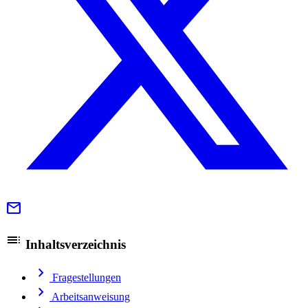
mail
toc
Inhaltsverzeichnis
chevron_right
Fragestellungen
chevron_right
Arbeitsanweisung