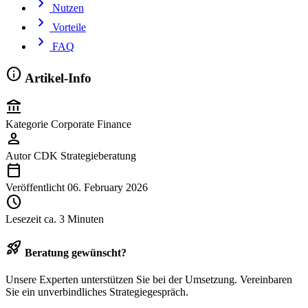
chevron_right
Nutzen
chevron_right
Vorteile
chevron_right
FAQ
info
Artikel-Info
account_balance
Kategorie
Corporate Finance
person
Autor
CDK Strategieberatung
calendar_today
Veröffentlicht
06. February 2026
schedule
Lesezeit
ca. 3 Minuten
rocket_launch
Beratung gewünscht?
Unsere Experten unterstützen Sie bei der Umsetzung. Vereinbaren
Sie ein unverbindliches Strategiegespräch.