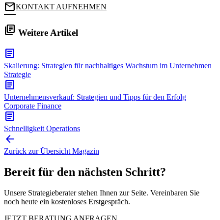
mail
KONTAKT AUFNEHMEN
library_books
Weitere Artikel
article
Skalierung: Strategien für nachhaltiges Wachstum im Unternehmen
Strategie
article
Unternehmensverkauf: Strategien und Tipps für den Erfolg
Corporate Finance
article
Schnelligkeit
Operations
arrow_back
Zurück zur Übersicht
Magazin
Bereit für den nächsten Schritt?
Unsere Strategieberater stehen Ihnen zur Seite. Vereinbaren Sie
noch heute ein kostenloses Erstgespräch.
JETZT BERATUNG ANFRAGEN