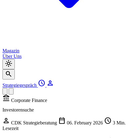
Magazin
Über Uns
light_mode
search
schedule
person
Strategiegespräch
account_balance
Corporate Finance
Investorensuche
person
calendar_today
schedule
CDK Strategieberatung
06. February 2026
3 Min.
Lesezeit